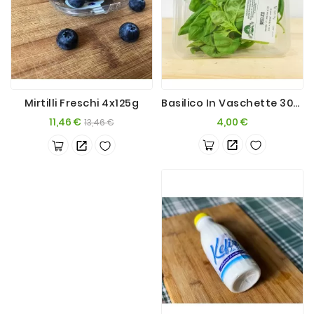
Mirtilli Freschi 4x125g
Basilico In Vaschette 30g X 2
Prezzo
Prezzo
Prezzo
11,46 €
4,00 €
13,46 €
base