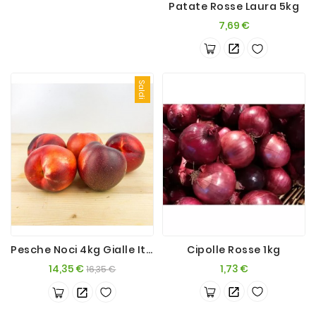
Patate Rosse Laura 5kg
Prezzo
7,69 €
Saldi
Pesche Noci 4kg Gialle Italia
Cipolle Rosse 1kg
Prezzo
Prezzo
Prezzo
14,35 €
1,73 €
16,35 €
base