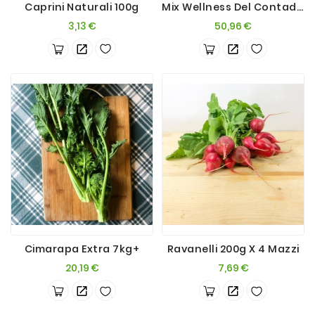
Caprini Naturali 100g
Mix Wellness Del Contadino - 13kg Ca
Prezzo
Prezzo
3,13 €
50,96 €
Cimarapa Extra 7kg+
Ravanelli 200g X 4 Mazzi
Prezzo
Prezzo
20,19 €
7,69 €