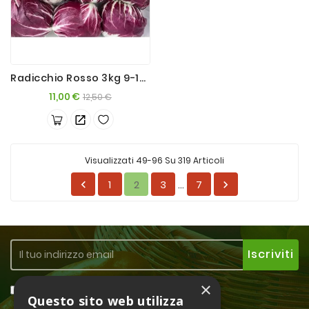
Radicchio Rosso 3kg 9-12 Teste
Prezzo
Prezzo
11,00 €
12,50 €
base
Visualizzati 49-96 Su 319 Articoli
1
2
3
7


…
×
Accetto la
Privacy Policy
Questo sito web utilizza