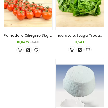
Pomodoro Ciliegino 3kg Con Ramo
Insalata Lattuga Trocadero 6 Teste
Prezzo
Prezzo
Prezzo
10,04 €
11,54 €
11,54 €
base