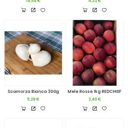
Prezzo
Prezzo
14,54 €
4,33 €
Scamorza Bianca 300g
Mele Rosse 1kg REDCHIEF
Prezzo
Prezzo
5,29 €
2,40 €