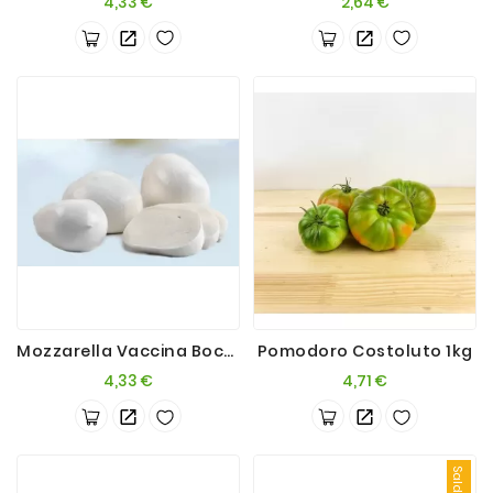
Prezzo
Prezzo
4,33 €
2,64 €
Mozzarella Vaccina Bocconcino 280g
Pomodoro Costoluto 1kg
Prezzo
Prezzo
4,33 €
4,71 €
Saldi