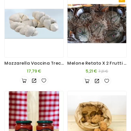
Mozzarella Vaccina Treccia 4x250g
Melone Retato X 2 Frutti Sicilia
Prezzo
Prezzo
Prezzo
17,79 €
5,21 €
7,21 €
base