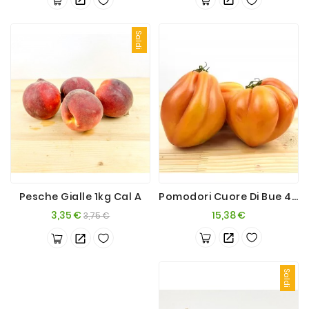
Saldi
Pesche Gialle 1kg Cal A
Pomodori Cuore Di Bue 4Kg+
Prezzo
Prezzo
Prezzo
3,35 €
15,38 €
3,75 €
base
Saldi