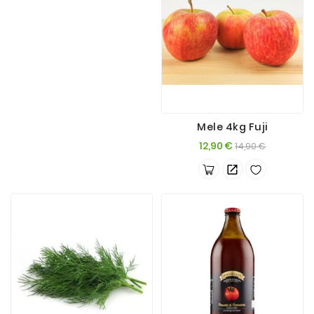
Mele 4kg Fuji
Prezzo
Prezzo
12,90 €
14,90 €
base