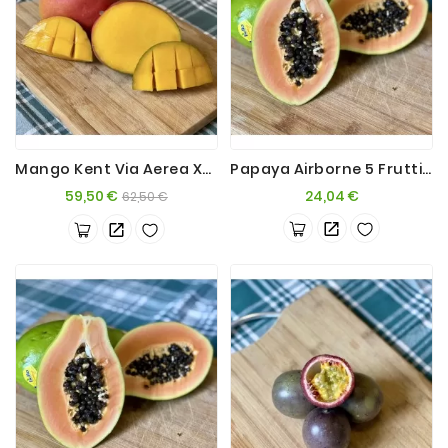
Mango Kent Via Aerea X4kg Perù
Papaya Airborne 5 Frutti Brasil
Prezzo
Prezzo
Prezzo
59,50 €
24,04 €
62,50 €
base