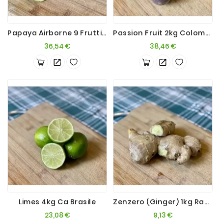
Papaya Airborne 9 Frutti 4kg Brasil
Passion Fruit 2kg Colombia
Prezzo
Prezzo
36,54 €
38,46 €
Limes 4kg Ca Brasile
Zenzero (Ginger) 1kg Radici
Prezzo
Prezzo
23,08 €
9,13 €