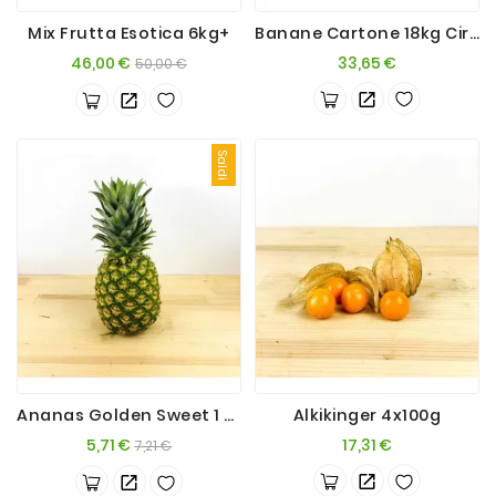
Mix Frutta Esotica 6kg+
Banane Cartone 18kg Circa
Passate
E
Prezzo
Prezzo
Prezzo
46,00 €
33,65 €
50,00 €
Conserve
base
Vini
E
Saldi
Birre
Ananas Golden Sweet 1 Frutto (2kg Ca.)
Alkikinger 4x100g
Prezzo
Prezzo
Prezzo
5,71 €
17,31 €
7,21 €
base