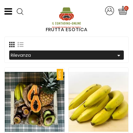
CATEGORIA
0
Offerte
FRUTTA ESOTICA
Frutta
E
Verdura

Rilevanza
Formaggi
E
Saldi
Salumi
Succhi
Di
Frutta
Pasta
Artigianale