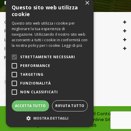
×
Accetto la
Privacy Policy
Questo sito web utilizza
cookie
CONTACT INFORMATION
Questo sito web utilizza i cookie per
migliorare la tua esperienza di
PRODOTTI
navigazione. Utilizzando il nostro sito web
LA NOSTRA AZIENDA
acconsenti a tutti i cookie in conformità con
la nostra policy per i cookie.
Leggi di più
IL TUO ACCOUNT
STRETTAMENTE NECESSARI
PAGAMENTI CON
PERFORMANCE
TARGETING
Seguici su
FUNZIONALITÀ
NON CLASSIFICATI
ACCETTA TUTTO
RIFIUTA TUTTO
© 2026 - Piattaforma, sito e marchio Il Contadino
MOSTRA DETTAGLI
online sono proprietà di Il Contadino online Srl - Run
by: Good srl | IT02472930185