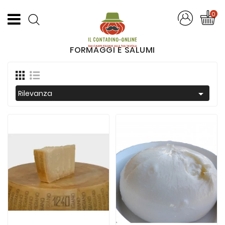
CATEGORIA
0
Offerte
FORMAGGI E SALUMI
Frutta
E
Verdura

Rilevanza
Formaggi
E
Salumi
Succhi
Di
Frutta
Pasta
Artigianale