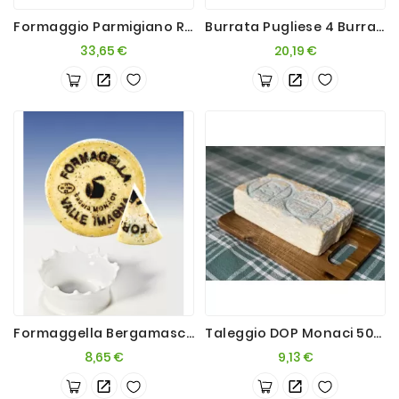
Formaggio Parmigiano Reggiano DOP 24mesi 1 Kg
Burrata Pugliese 4 Burratine X 1kg
Passate
E
Prezzo
Prezzo
33,65 €
20,19 €
Conserve
Vini
E
Birre
Formaggella Bergamasca Morbida 500g
Taleggio DOP Monaci 500g
Prezzo
Prezzo
8,65 €
9,13 €