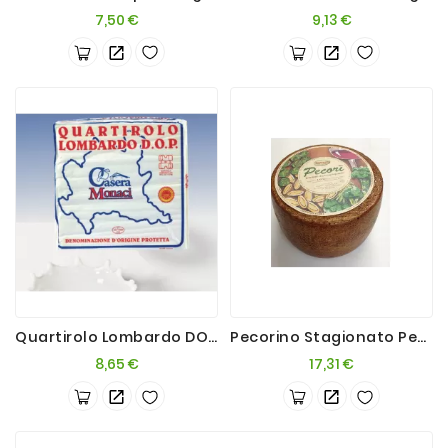
Prezzo
Prezzo
7,50 €
9,13 €
Quartirolo Lombardo DOP 500g
Pecorino Stagionato Pecorì Sardo 500g
Prezzo
Prezzo
8,65 €
17,31 €