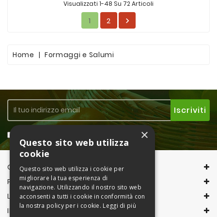
Visualizzati 1-48 Su 72 Articoli
1
2

Home
Formaggi e Salumi
×
Accetto la
Privacy Policy
Questo sito web utilizza
cookie
CONTACT INFORMATION
Questo sito web utilizza i cookie per
migliorare la tua esperienza di
PRODOTTI
navigazione. Utilizzando il nostro sito web
LA NOSTRA AZIENDA
acconsenti a tutti i cookie in conformità con
la nostra policy per i cookie.
Leggi di più
IL TUO ACCOUNT