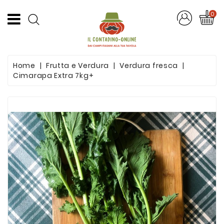
CATEGORIA
0
Offerte
Home
Frutta e Verdura
Verdura fresca
Frutta
Cimarapa Extra 7kg+
E
Verdura
Formaggi
E
Salumi
Succhi
Di
Frutta
Pasta
Artigianale