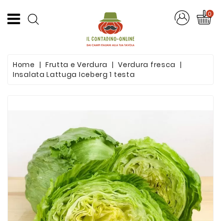
CATEGORIA
0
Offerte
Home
Frutta e Verdura
Verdura fresca
Frutta
Insalata Lattuga Iceberg 1 testa
E
Verdura
Formaggi
E
Salumi
Succhi
Di
Frutta
Pasta
Artigianale