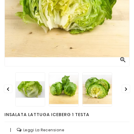
Passate
E
Conserve
Vini
E
Birre



INSALATA LATTUGA ICEBERG 1 TESTA
|
Leggi La Recensione