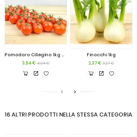
Pomodoro Ciliegino 1kg Con Ramo
Finocchi 1kg
Prezzo
Prezzo
Prezzo
Prezzo
3,54 €
2,37 €
4,04 €
3,27 €
base
base
16 ALTRI PRODOTTI NELLA STESSA CATEGORIA