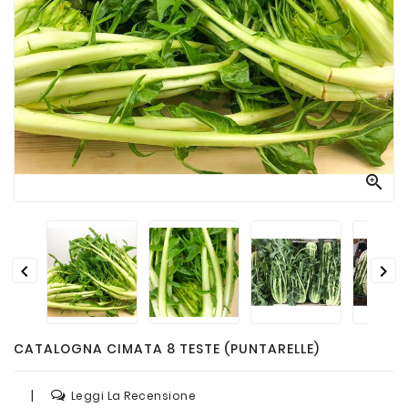
Passate
E
Conserve
Vini
E
Birre



CATALOGNA CIMATA 8 TESTE (PUNTARELLE)
|
Leggi La Recensione