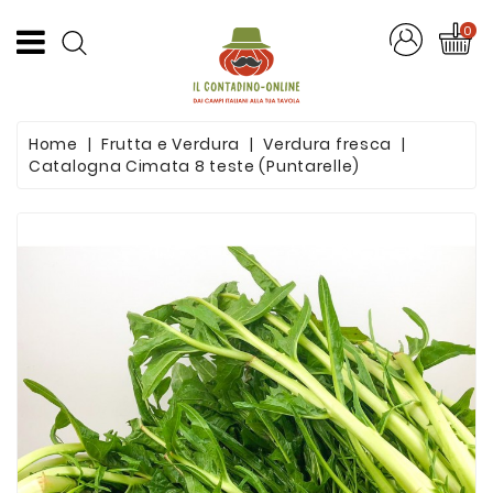
CATEGORIA
0
Offerte
Home
Frutta e Verdura
Verdura fresca
Frutta
Catalogna Cimata 8 teste (Puntarelle)
E
Verdura
Formaggi
E
Salumi
Succhi
Di
Frutta
Pasta
Artigianale