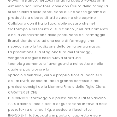
Giovanni Bianco, nel 2003 fonda la
Casera Monaci
Srl in
Almenno San Salvatore, dove con l'aiuto della famiglia
si specializza nella produzione di una vasta gamma di
prodotti sia a base di latte vaccino che caprino.
Collabora con il figlio Luca, abile casaro che nel
frattempo è cresciuto al suo fianco , nell' affinamento
e nella valorizzazione della produzione del formaggio
Branzi, dando vita ad una serie di formaggi che
rispecchiano la tradizione della terra bergamasca.
La produzione e la stagionatura dei formaggi,
vengono eseguite nella nuova struttura
tecnologicamente all'avanguardia nel settore, nella
quale si può trovare lo
spaccio aziendale , vero e proprio fiore all'occhiello
dell'attività, coccolati dalla grande cortesia e dai
preziosi consigli della Mamma Rina e della figlia Clara.
CARATTERISTICHE
DESCRIZIONE: formaggio a pasta filata e latte vaccino
100% italiano. Ideale per la degustazione in tavola nella
pezzatu- ra di circa 1 Kg. classico o fiaschetto.
INGREDIENTI: latte, caglio in pasta di capretto e sale.