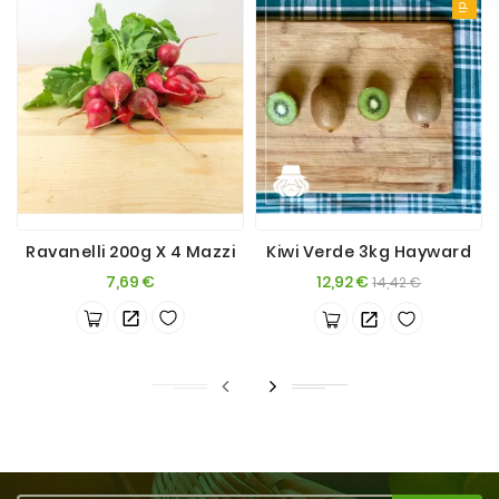
Ravanelli 200g X 4 Mazzi
Kiwi Verde 3kg Hayward
Prezzo
Prezzo
Prezzo
7,69 €
12,92 €
14,42 €
base