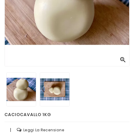
Passate
E
Conserve
Vini
E
Birre

CACIOCAVALLO 1KG
|
Leggi La Recensione