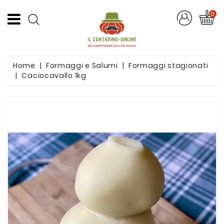
CATEGORIA
0
Offerte
Home
Formaggi e Salumi
Formaggi stagionati
Frutta
Caciocavallo 1kg
E
Verdura
Formaggi
E
Salumi
Succhi
Di
Frutta
Pasta
Artigianale