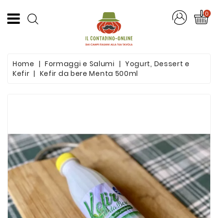
CATEGORIA
0
Offerte
Home
Formaggi e Salumi
Yogurt, Dessert e
Frutta
Kefir
Kefir da bere Menta 500ml
E
Verdura
Formaggi
E
Salumi
Succhi
Di
Frutta
Pasta
Artigianale