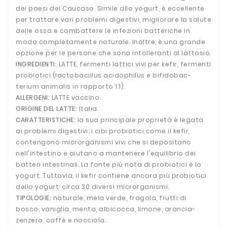
dei paesi del Caucaso. Simile allo yogurt, è eccellente
per trattare vari problemi digestivi, migliorare la salute
delle ossa e combattere le infezioni batteriche in
modo completamente naturale. Inoltre, è una grande
opzione per le persone che sono intolleranti al lattosio.
INGREDIENTI:
LATTE, fermenti lattici vivi per kefir, fermenti
probiotici (lactobacillus acidophilus e bifidobac-
terium animalis in rapporto 1:1).
ALLERGENI:
LATTE vaccino.
ORIGINE DEL LATTE:
Italia.
CARATTERISTICHE:
la sua principale proprietà è legata
ai problemi digestivi: i cibi probiotici come il kefir,
contengono microrganismi vivi che si depositano
nell'intestino e aiutano a mantenere l'equilibrio dei
batteri intestinali. La fonte più nota di probiotici è lo
yogurt. Tuttavia, il kefir contiene ancora più probiotici
dello yogurt: circa 30 diversi microrganismi.
TIPOLOGIE:
naturale, mela verde, fragola, frutti di
bosco, vaniglia, menta, albicocca, limone, arancia-
zenzero, caffè e nocciola.