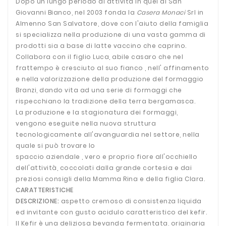
Dopo un lungo periodo di attività in quel di San
Giovanni Bianco, nel 2003 fonda la
Casera Monaci
Srl in
Almenno San Salvatore, dove con l'aiuto della famiglia
si specializza nella produzione di una vasta gamma di
prodotti sia a base di latte vaccino che caprino.
Collabora con il figlio Luca, abile casaro che nel
frattempo è cresciuto al suo fianco , nell' affinamento
e nella valorizzazione della produzione del formaggio
Branzi, dando vita ad una serie di formaggi che
rispecchiano la tradizione della terra bergamasca.
La produzione e la stagionatura dei formaggi,
vengono eseguite nella nuova struttura
tecnologicamente all'avanguardia nel settore, nella
quale si può trovare lo
spaccio aziendale , vero e proprio fiore all'occhiello
dell'attività, coccolati dalla grande cortesia e dai
preziosi consigli della Mamma Rina e della figlia Clara.
CARATTERISTICHE
DESCRIZIONE:
aspetto cremoso di consistenza liquida
ed invitante con gusto acidulo caratteristico del kefir.
Il Kefir è una deliziosa bevanda fermentata, originaria