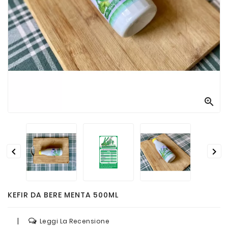
Passate
E
Conserve
Vini
E
Birre



KEFIR DA BERE MENTA 500ML
|
Leggi La Recensione