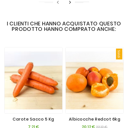
I CLIENTI CHE HANNO ACQUISTATO QUESTO
PRODOTTO HANNO COMPRATO ANCHE:
Saldi
Carote Sacco 5 Kg
Albicocche Redcot 6kg
Prezzo
Prezzo
Prezzo
7,21 €
20,12 €
22,12 €