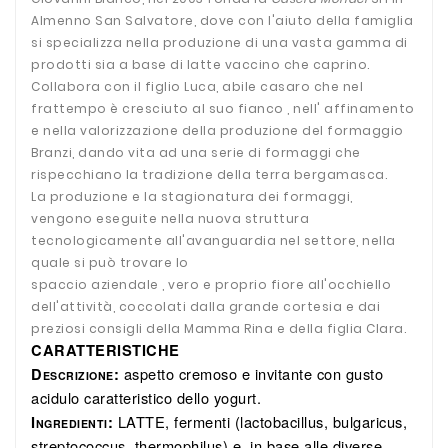
Almenno San Salvatore, dove con l'aiuto della famiglia
si specializza nella produzione di una vasta gamma di
prodotti sia a base di latte vaccino che caprino.
Collabora con il figlio Luca, abile casaro che nel
frattempo è cresciuto al suo fianco , nell' affinamento
e nella valorizzazione della produzione del formaggio
Branzi, dando vita ad una serie di formaggi che
rispecchiano la tradizione della terra bergamasca.
La produzione e la stagionatura dei formaggi,
vengono eseguite nella nuova struttura
tecnologicamente all'avanguardia nel settore, nella
quale si può trovare lo
spaccio aziendale , vero e proprio fiore all'occhiello
dell'attività, coccolati dalla grande cortesia e dai
preziosi consigli della Mamma Rina e della figlia Clara.
CARATTERISTICHE
aspetto cremoso e invitante con gusto
D
:
ESCRIZIONE
acidulo caratteristico dello yogurt.
LATTE, fermenti (lactobacillus, bulgaricus,
I
:
NGREDIENTI
streptococcus, thermophilus) e, in base alle diverse