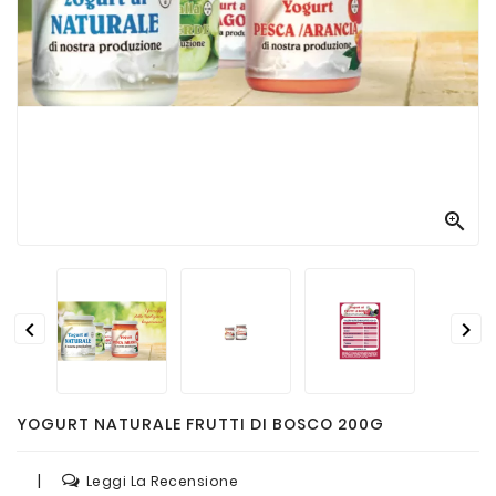
Passate
E
Conserve
Vini
E
Birre



YOGURT NATURALE FRUTTI DI BOSCO 200G
|
Leggi La Recensione