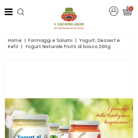
CATEGORIA
0
Offerte
Home
Formaggi e Salumi
Yogurt, Dessert e
Frutta
Kefir
Yogurt Naturale Frutti di bosco 200g
E
Verdura
Formaggi
E
Salumi
Succhi
Di
Frutta
Pasta
Artigianale