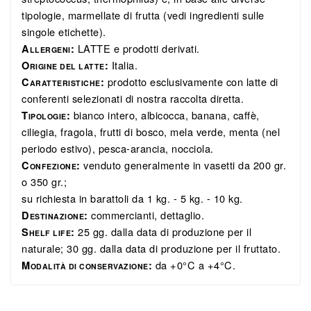
tipologie, marmellate di frutta (vedi ingredienti sulle
singole etichette).
LATTE e prodotti derivati.
A
:
LLERGENI
Italia.
O
:
RIGINE DEL LATTE
prodotto esclusivamente con latte di
C
:
ARATTERISTICHE
conferenti selezionati di nostra raccolta diretta.
bianco intero, albicocca, banana, caffè,
T
:
IPOLOGIE
ciliegia, fragola, frutti di bosco, mela verde, menta (nel
periodo estivo), pesca-arancia, nocciola.
venduto generalmente in vasetti da 200 gr.
C
:
ONFEZIONE
o 350 gr.;
su richiesta in barattoli da 1 kg. - 5 kg. - 10 kg.
commercianti, dettaglio.
D
:
ESTINAZIONE
25 gg. dalla data di produzione per il
S
:
HELF LIFE
naturale; 30 gg. dalla data di produzione per il fruttato.
da +0°C a +4°C.
M
:
ODALITÀ DI CONSERVAZIONE