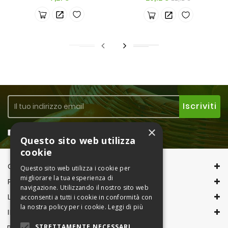
base
×
Accetto la
Privacy Policy
Questo sito web utilizza
cookie
CONTACT INFORMATION
Questo sito web utilizza i cookie per
migliorare la tua esperienza di
PRODOTTI
navigazione. Utilizzando il nostro sito web
LA NOSTRA AZIENDA
acconsenti a tutti i cookie in conformità con
la nostra policy per i cookie.
Leggi di più
IL TUO ACCOUNT
STRETTAMENTE NECESSARI
PAGAMENTI CON