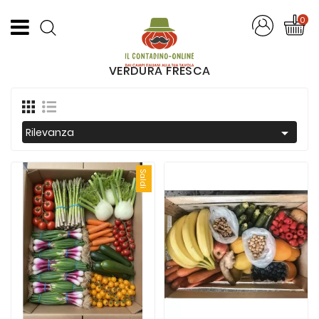
CATEGORIA
0
Offerte
VERDURA FRESCA
Frutta
E
Verdura

Rilevanza
Formaggi
E
Saldi
Salumi
Succhi
Di
Frutta
Pasta
Artigianale