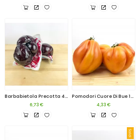
base
base
Barbabietola Precotta 4x500g
Pomodori Cuore Di Bue 1Kg
Prezzo
Prezzo
6,73 €
4,33 €
Saldi