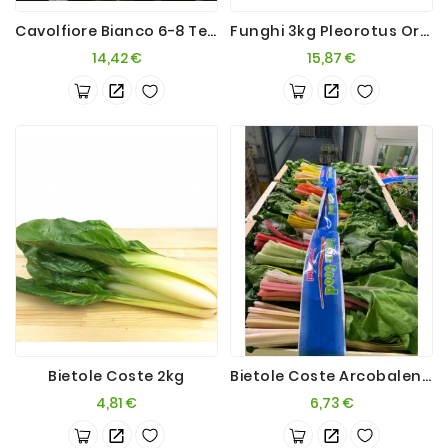
Cavolfiore Bianco 6-8 Teste 8kg Min.
Funghi 3kg Pleorotus Orecchiette
Prezzo
Prezzo
14,42 €
15,87 €
Bietole Coste 2kg
Bietole Coste Arcobaleno X 2kg
Prezzo
Prezzo
4,81 €
6,73 €