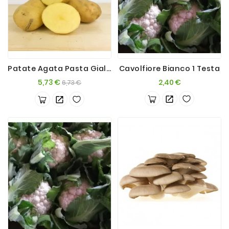
Patate Agata Pasta Gialla 5kg
Cavolfiore Bianco 1 Testa
Prezzo
Prezzo
Prezzo
5,73 €
2,40 €
6,73 €
base