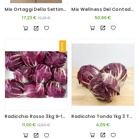
Mix Ortaggi Della Settimana – 7kg
Mix Wellness Del Contadino - 13kg Ca
Passate
E
Prezzo
Prezzo
Prezzo
17,23 €
50,96 €
19,23 €
Conserve
base
Vini
E
Saldi
Birre
Radicchio Rosso 3kg 9-12 Teste
Radicchio Tondo 1kg 3 Teste
Prezzo
Prezzo
Prezzo
11,00 €
4,09 €
12,50 €
base