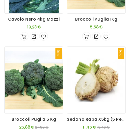
Cavolo Nero 4kg Mazzi
Broccoli Puglia 1Kg
Prezzo
Prezzo
19,23 €
5,58 €
Saldi
Saldi
Broccoli Puglia 5 Kg
Sedano Rapa X5kg (5 Pezzi)
Prezzo
Prezzo
Prezzo
Prezzo
25,88 €
11,46 €
27,88 €
13,46 €