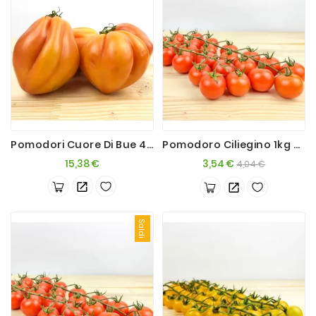
Pomodori Cuore Di Bue 4Kg+
Pomodoro Ciliegino 1kg Con Ramo
Prezzo
Prezzo
Prezzo
15,38 €
3,54 €
4,04 €
base
Saldi