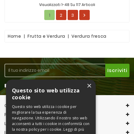
Visualizzati 1-48 Su 117 Articoli
1
2
3

Home
Frutta e Verdura
Verdura fresca
×
Accetto la
Privacy Policy
Questo sito web utilizza
cookie
CONTACT INFORMATION
Questo sito web utilizza i cookie per
migliorare la tua esperienza di
PRODOTTI
navigazione. Utilizzando il nostro sito web
LA NOSTRA AZIENDA
acconsenti a tutti i cookie in conformità con
la nostra policy per i cookie.
Leggi di più
IL TUO ACCOUNT