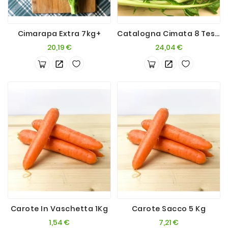
Cimarapa Extra 7kg+
Catalogna Cimata 8 Teste (Puntarelle)
Prezzo
Prezzo
20,19 €
24,04 €
Carote In Vaschetta 1Kg
Carote Sacco 5 Kg
Prezzo
Prezzo
1,54 €
7,21 €