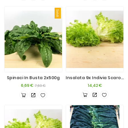
Saldi
Spinaci In Busta 2x500g
Insalata 9x Indivia Scarola Aperta 6kg
Prezzo
Prezzo
Prezzo
6,69 €
14,42 €
7,69 €
base