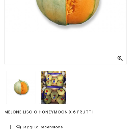
Passate
E
Conserve
Vini
E
Birre

MELONE LISCIO HONEYMOON X 6 FRUTTI
|
Leggi La Recensione