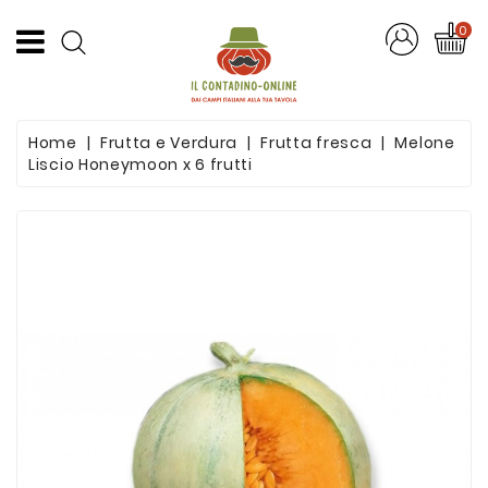
CATEGORIA
0
Offerte
Home
Frutta e Verdura
Frutta fresca
Melone
Frutta
Liscio Honeymoon x 6 frutti
E
Verdura
Formaggi
E
Salumi
Succhi
Di
Frutta
Pasta
Artigianale