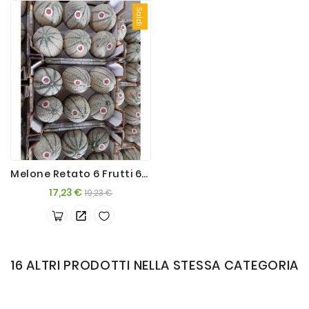
Saldi
Melone Retato 6 Frutti 6kg+ Sicilia
Prezzo
Prezzo
17,23 €
19,23 €
base
16 ALTRI PRODOTTI NELLA STESSA CATEGORIA