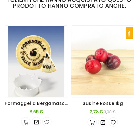
PRODOTTO HANNO COMPRATO ANCHE:
Saldi
Formaggella Bergamasca Morbida 500g
Susine Rosse 1kg
Prezzo
Prezzo
Prezzo
8,65 €
2,78 €
3,08 €
base