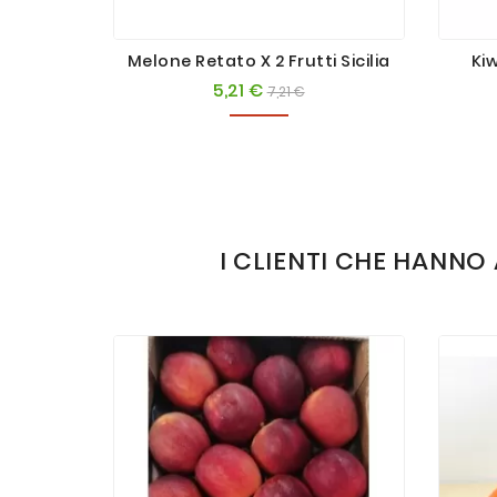
Melone Retato X 2 Frutti Sicilia
Kiw
5,21 €
Prezzo
Prezzo
7,21 €
base
I CLIENTI CHE HAN