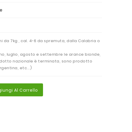
ne
i da 7kg , cal. 4-6 da spremuta, dalla Calabria o
ugno, luglio, agosto e settembre le arance bionde,
rodotto nazionale è terminata, sono prodotto
gentina, etc...)
iungi Al Carrello