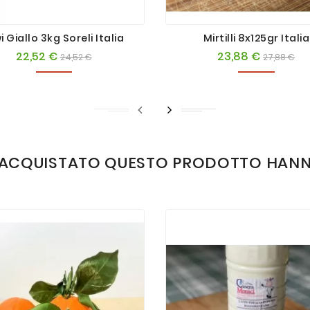
i Giallo 3kg Soreli Italia
Mirtilli 8x125gr Italia
22,52 €
23,88 €
Prezzo
Prezzo
Prezzo
Pr
24,52 €
27,88 €
base
base
NO ACQUISTATO QUESTO PRODOTTO HAN