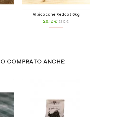
Albicocche Redcot 6kg
Sus
20,12 €
ezzo
Prezzo
Prezzo
22,12 €
base
NO COMPRATO ANCHE: