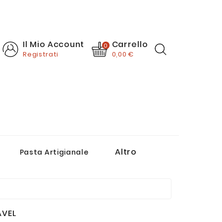
Carrello
Il Mio Account
0
Registrati
0,00 €
Altro
Pasta Artigianale
Passate E Salse Di Pomodoro
Creme, Paté E Sughi Pronti
AVEL