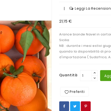
|
Leggi La Recensio
21,15 €
Arance bionde Navel in carton
Sicilia
NB : durante i mesi estivi gi
quando la disponibilità di p
d'importazione ( Sudafrica, Ar
Quantità
Agg
Preferiti