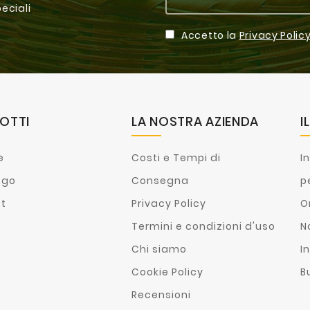
peciali
Accetto la
Privacy Polic
OTTI
LA NOSTRA AZIENDA
I
e
Costi e Tempi di
I
ogo
Consegna
p
st
Privacy Policy
O
Termini e condizioni d'uso
N
Chi siamo
In
Cookie Policy
B
Recensioni