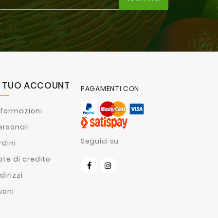
y
L TUO ACCOUNT
PAGAMENTI CON
nformazioni
ersonali
Seguici su
rdini
ote di credito
dirizzi
uoni