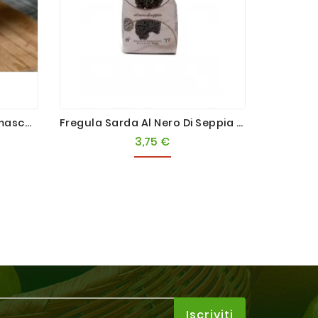
Latte Fresco Intero Bergamasco 1L
Fregula Sarda Al Nero Di Seppia 500g
Carot
3,75 €
Prezzo