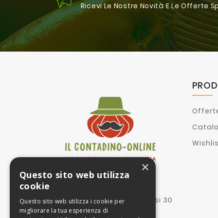
Ricevi Le Nostre Novità E Le Offerte S
PROD
Offert
Catal
Wishli
×
Questo sito web utilizza
Proprietà:
cookie
II Contadino Online srl
Via corte dei mesagnesi 30
Questo sito web utilizza i cookie per
73100 Lecce Le
migliorare la tua esperienza di