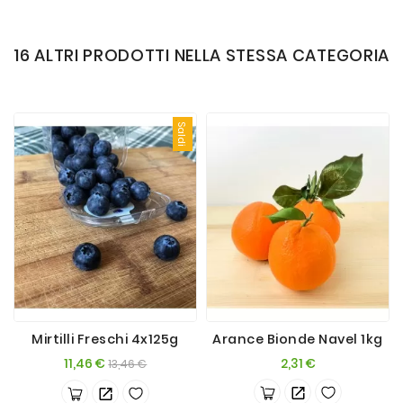
16 ALTRI PRODOTTI NELLA STESSA CATEGORIA
Saldi
Mirtilli Freschi 4x125g
Arance Bionde Navel 1kg
Prezzo
Prezzo
Prezzo
11,46 €
2,31 €
13,46 €
base