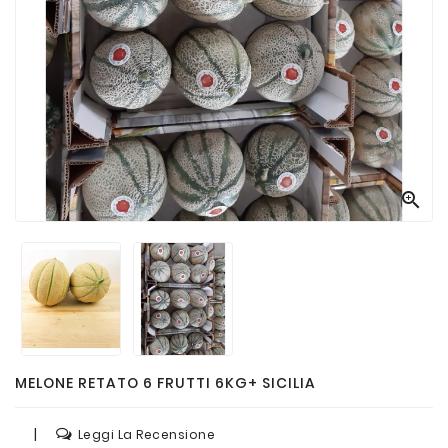
Passate
E
Conserve
Vini
E
Birre

MELONE RETATO 6 FRUTTI 6KG+ SICILIA
|
Leggi La Recensione