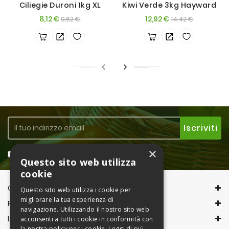
Ciliegie Duroni 1kg XL
Kiwi Verde 3kg Hayward
Prezzo
Prezzo
Prezzo
Prezzo
8,12 €
12,92 €
9,62 €
14,42 €
base
base
×
Accetto la
Privacy Policy
Questo sito web utilizza
cookie
CONTACT INFORMATION
Questo sito web utilizza i cookie per
migliorare la tua esperienza di
PRODOTTI
navigazione. Utilizzando il nostro sito web
LA NOSTRA AZIENDA
acconsenti a tutti i cookie in conformità con
la nostra policy per i cookie.
Leggi di più