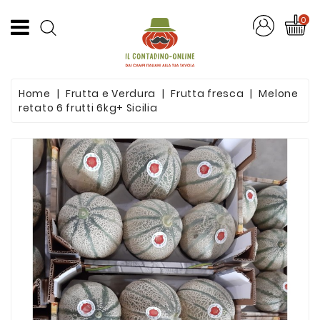
CATEGORIA
0
Offerte
Home
Frutta e Verdura
Frutta fresca
Melone
Frutta
retato 6 frutti 6kg+ Sicilia
E
Verdura
Formaggi
E
Salumi
Succhi
Di
Frutta
Pasta
Artigianale