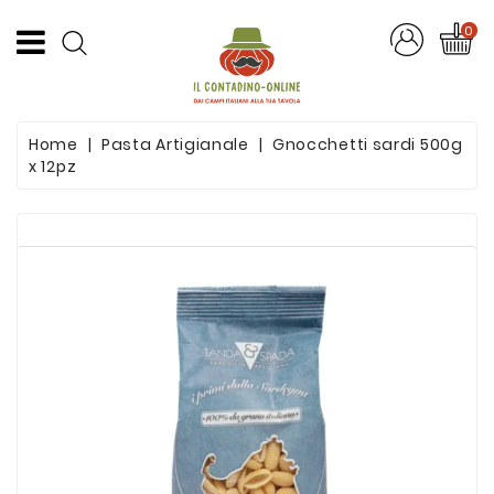
CATEGORIA
0
Offerte
Home
Pasta Artigianale
Gnocchetti sardi 500g
Frutta
x 12pz
E
Verdura
Formaggi
E
Salumi
Succhi
Di
Frutta
Pasta
Artigianale