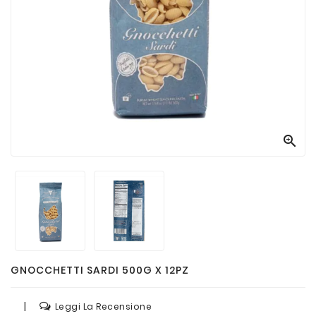
Passate
E
Conserve
Vini
E
Birre

GNOCCHETTI SARDI 500G X 12PZ
|
Leggi La Recensione