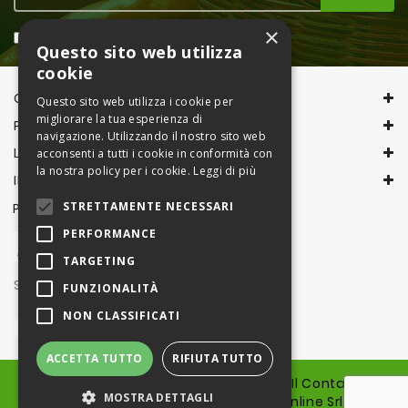
×
Accetto la
Privacy Policy
Questo sito web utilizza
cookie
CONTACT INFORMATION
Questo sito web utilizza i cookie per
migliorare la tua esperienza di
PRODOTTI
navigazione. Utilizzando il nostro sito web
LA NOSTRA AZIENDA
acconsenti a tutti i cookie in conformità con
la nostra policy per i cookie.
Leggi di più
IL TUO ACCOUNT
STRETTAMENTE NECESSARI
PAGAMENTI CON
PERFORMANCE
TARGETING
Seguici su
FUNZIONALITÀ
NON CLASSIFICATI
ACCETTA TUTTO
RIFIUTA TUTTO
© 2026 - Piattaforma, sito e marchio Il Contadino
MOSTRA DETTAGLI
online sono proprietà di Il Contadino online Srl - Run