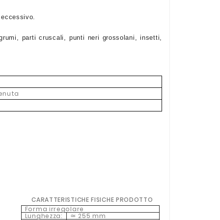
o eccessivo.
mi, parti cruscali, punti neri grossolani, insetti,
tenuta
CARATTERISTICHE FISICHE PRODOTTO
Forma irregolare
Lunghezza:
255 mm
≃