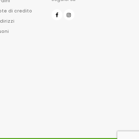
rdini
ote di credito
dirizzi
uoni