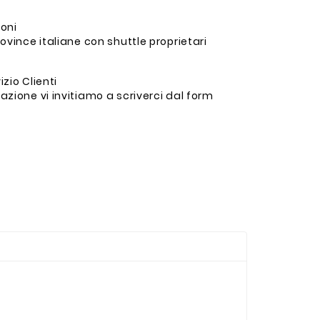
ioni
ovince italiane con shuttle proprietari
zio Clienti
zione vi invitiamo a scriverci dal form