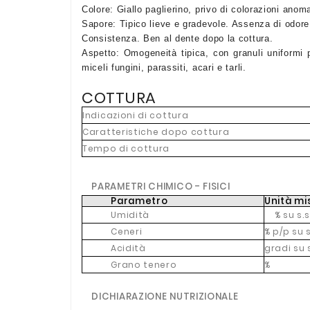
Colore: Giallo paglierino, privo di colorazioni anom
Sapore: Tipico lieve e gradevole. Assenza di odore 
Consistenza. Ben al dente dopo la cottura.
Aspetto: Omogeneità tipica, con granuli uniformi p
miceli fungini, parassiti, acari e tarli.
COTTURA
Indicazioni di cottura
Caratteristiche dopo cottura
Tempo di cottura
PARAMETRI CHIMICO - FISICI
Parametro
Unità mi
Umidità
% su s.s
Ceneri
% p/p su s
Acidità
gradi su 
Grano tenero
%
DICHIARAZIONE NUTRIZIONALE