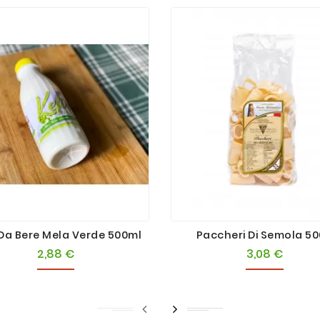
 Da Bere Mela Verde 500ml
Paccheri Di Semola 5
2,88 €
3,08 €
Prezzo
Prezzo