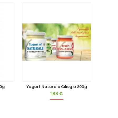
00g
Yogurt Naturale Ciliegia 200g
Pasta C
1,88 €
Prezzo