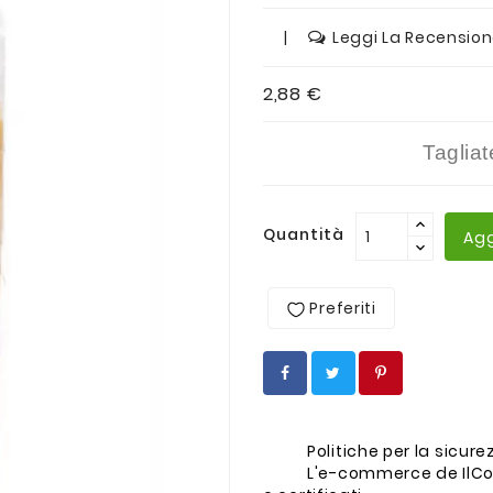
|
Leggi La Recensio
2,88 €
Taglia
Quantità
Agg
Preferiti
Politiche per la sicur
L'e-commerce de IlCo