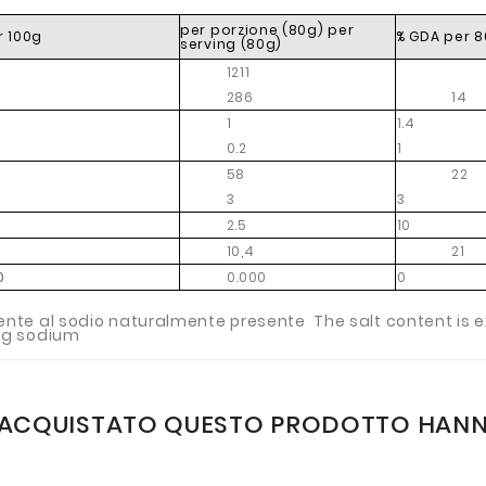
per porzione (80g) per
r 100g
% GDA per 
serving (80g)
1211
286
14
1
1.4
0.2
1
58
22
3
3
2.5
10
10,4
21
0
0.000
0
mente al sodio naturalmente presente
The salt content is e
ing sodium
NO ACQUISTATO QUESTO PRODOTTO HAN