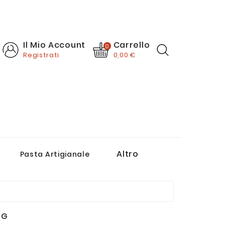
Carrello
Il Mio Account
0
Registrati
0,00 €
Altro
Pasta Artigianale
Passate E Salse Di Pomodoro
Creme, Paté E Sughi Pronti
0G