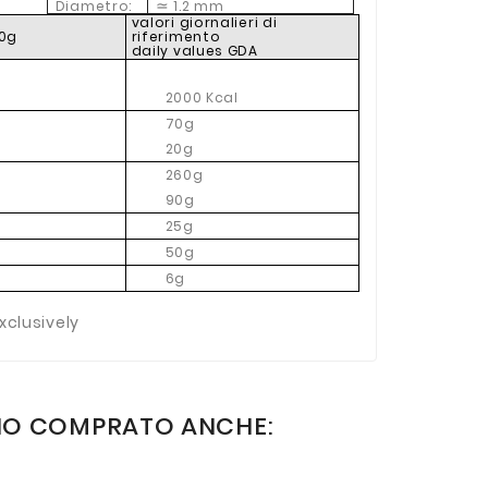
Diametro:
1.2 mm
≃
valori giornalieri di
80g
riferimento
daily values GDA
2000 Kcal
70g
20g
260g
90g
25g
50g
6g
xclusively
NO COMPRATO ANCHE: