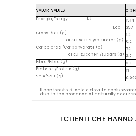
VALORI VALUES
g pe
Energia/Energy
KJ
1514
Kcal
357
Grassi /Fat (g)
1.2
di cui saturi /saturates (g)
0.2
Carboidrati /Carbohydrate (g)
72
di cui zuccheri /sugars (g)
3.7
Fibre /Fibre (g)
3.1
Proteine /Protein (g)
13
Sale/Salt (g)
0.00
Il contenuto di sale è dovuto esclusiva
due to the presence of naturally occurr
I CLIENTI CHE HAN