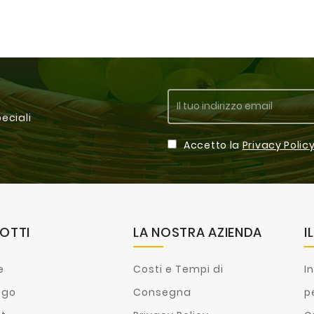
peciali
Accetto la
Privacy Polic
OTTI
LA NOSTRA AZIENDA
I
e
Costi e Tempi di
I
ogo
Consegna
p