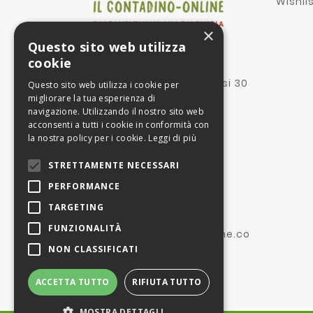
Wishli
×
Questo sito web utilizza
Proprietà:
cookie
II Contadino Online srl
Via corte dei mesagnesi 30
Questo sito web utilizza i cookie per
73100 Lecce Le
migliorare la tua esperienza di
navigazione. Utilizzando il nostro sito web
Gestione dell'attività:
acconsenti a tutti i cookie in conformità con
GOOD SRL
la nostra policy per i cookie.
Leggi di più
P.IVA IT02472930185
Corso Milano 101
STRETTAMENTE NECESSARI
27029 Vigevano
Pavia (IT)
PERFORMANCE
TARGETING
(+39) 366 2626265
FUNZIONALITÀ
info@ilcontadino-online.co
NON CLASSIFICATI
m
ACCETTA TUTTO
RIFIUTA TUTTO
MOSTRA DETTAGLI