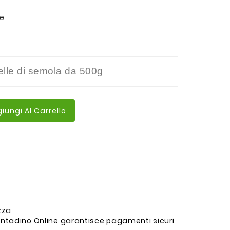
ne
telle di semola da 500g
iungi Al Carrello
ezza
ntadino Online garantisce pagamenti sicuri