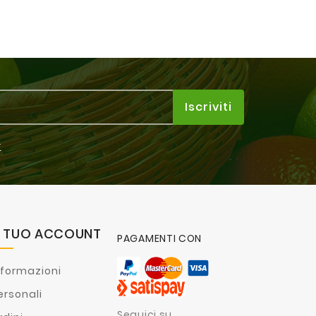
y
L TUO ACCOUNT
PAGAMENTI CON
nformazioni
ersonali
Seguici su