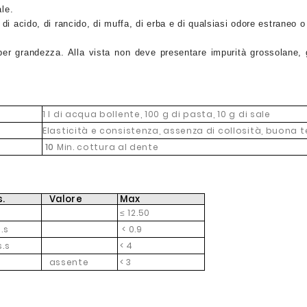
ale.
di acido, di rancido, di muffa, di erba e di qualsiasi odore estraneo 
er grandezza. Alla vista non deve presentare impurità grossolane, gru
1 l di acqua bollente, 100 g di pasta, 10 g di sale
Elasticità e consistenza, assenza di collosità, buona 
10
Min. cottura al dente
s.
Valore
Max
≤ 12.50
.s
< 0.9
s.s
< 4
assente
< 3