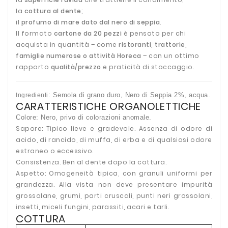
la
cottura al dente
;
il
profumo di mare dato dal nero di seppia
.
Il formato
cartone da 20 pezzi
è pensato per chi
acquista in quantità – come
ristoranti, trattorie,
famiglie numerose o attività Horeca
– con un ottimo
rapporto
qualità/prezzo
e praticità di stoccaggio.
: Semola di
grano
duro,
Nero di
Seppia
2%, acqua.
Ingredienti
CARATTERISTICHE ORGANOLETTICHE
Colore: Nero, privo di colorazioni anomale.
Sapore: Tipico lieve e gradevole. Assenza di odore di
acido, di rancido, di muffa, di erba e di qualsiasi odore
estraneo o eccessivo.
Consistenza. Ben al dente dopo la cottura.
Aspetto: Omogeneità tipica, con granuli uniformi per
grandezza. Alla vista non deve presentare impurità
grossolane, grumi, parti cruscali, punti neri grossolani,
insetti, miceli fungini, parassiti, acari e tarli.
COTTURA