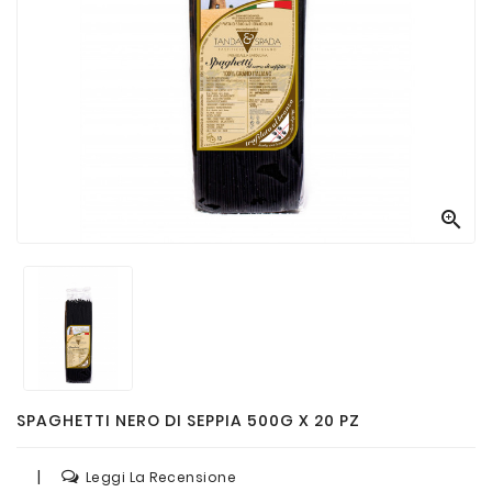
Passate
E
Conserve
Vini
E
Birre

SPAGHETTI NERO DI SEPPIA 500G X 20 PZ
|
Leggi La Recensione