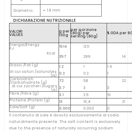
1.8 mm
Diametro:
≃
DICHIARAZIONE NUTRIZIONALE
per porzione
g per
VALORI
(80g) per
% GDA per 8
VALUES
100g
serving (80g)
Energia/Energy
1514
1211
KJ
Kcal
357
286
14
Grassi /Fat (g)
1.2
1
1.4
di cui saturi /saturates
0.2
0.2
1
(g)
Carboidrati
72
58
22
/Carbohydrate (g)
di cui zuccheri /sugars
3.7
3
3
(g)
Fibre /Fibre (g)
3.1
2.5
10
Proteine /Protein (g)
13
10,4
21
Sale/Salt (g)
0.000
0.000
0
Il contenuto di sale è dovuto esclusivamente al sodio
naturalmente presente
The salt content is exclusively
due to the presence of naturally occurring sodium