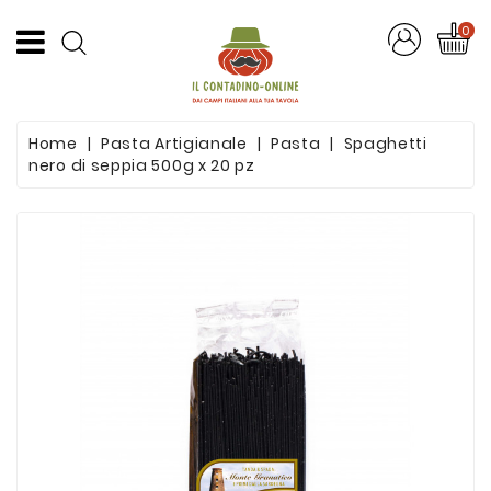
CATEGORIA
0
Offerte
Home
Pasta Artigianale
Pasta
Spaghetti
Frutta
nero di seppia 500g x 20 pz
E
Verdura
Formaggi
E
Salumi
Succhi
Di
Frutta
Pasta
Artigianale