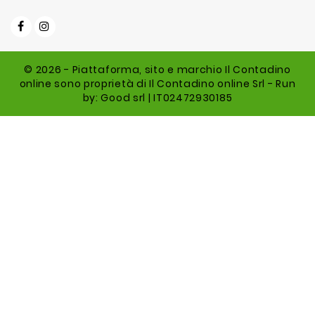
© 2026 - Piattaforma, sito e marchio Il Contadino
online sono proprietà di Il Contadino online Srl - Run
by: Good srl | IT02472930185