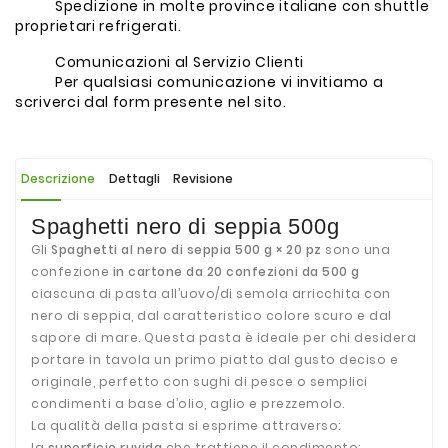
Spedizione in molte province italiane con shuttle
proprietari refrigerati.
Comunicazioni al Servizio Clienti
Per qualsiasi comunicazione vi invitiamo a
scriverci dal form presente nel sito.
Descrizione
Dettagli
Revisione
Spaghetti nero di seppia 500g
Gli
Spaghetti al nero di seppia 500 g × 20 pz
sono una
confezione
in cartone da 20 confezioni da 500 g
ciascuna di pasta all’uovo/di semola arricchita con
nero di seppia, dal caratteristico colore scuro e dal
sapore di mare. Questa pasta è ideale per chi desidera
portare in tavola un primo piatto dal gusto deciso e
originale, perfetto con sughi di pesce o semplici
condimenti a base d’olio, aglio e prezzemolo.
La qualità della pasta si esprime attraverso:
la
superficie ruvida
che trattiene il condimento;