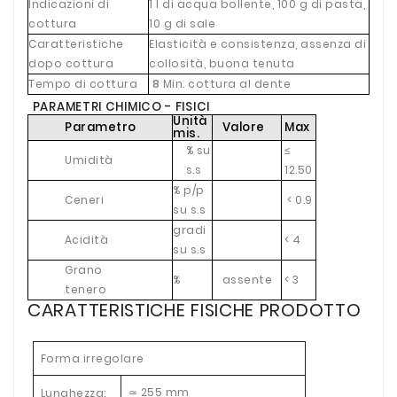
Indicazioni di
1 l di acqua bollente, 100 g di pasta,
cottura
10 g di sale
Caratteristiche
Elasticità e consistenza, assenza di
dopo cottura
collosità, buona tenuta
Tempo di cottura
8
Min. cottura al dente
PARAMETRI CHIMICO - FISICI
Unità
Parametro
Valore
Max
mis.
% su
≤
Umidità
s.s
12.50
% p/p
Ceneri
< 0.9
su s.s
gradi
Acidità
< 4
su s.s
Grano
%
assente
< 3
tenero
CARATTERISTICHE FISICHE PRODOTTO
Forma irregolare
255 mm
Lunghezza:
≃