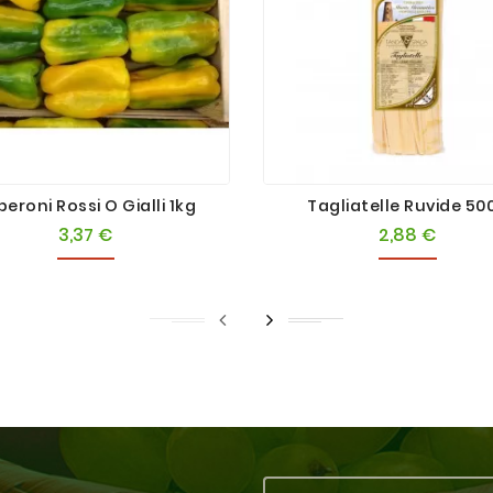
eroni Rossi O Gialli 1kg
Tagliatelle Ruvide 50
3,37 €
2,88 €
Prezzo
Prezzo