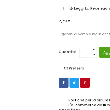
|
Leggi La Recensio
2,79 €
Rigatoni di semola bio in co
Quantità
Agg
Preferiti
Politiche per la sicur
L'e-commerce de IlCo