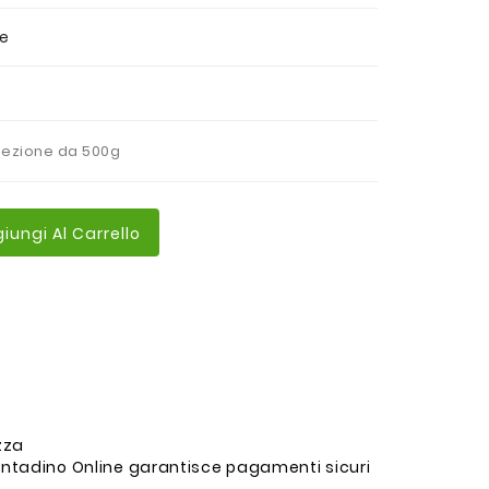
ne
nfezione da 500g
iungi Al Carrello
ezza
ntadino Online garantisce pagamenti sicuri