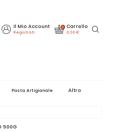
Carrello
Il Mio Account
0
Registrati
0,00 €
Altro
Pasta Artigianale
Passate E Salse Di Pomodoro
Creme, Paté E Sughi Pronti
O 500G