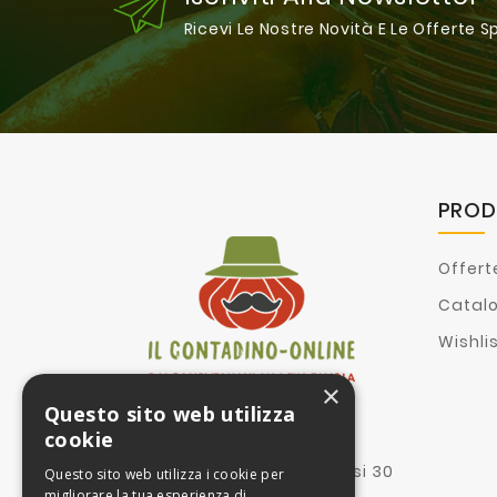
Ricevi Le Nostre Novità E Le Offerte S
PROD
Offert
Catal
Wishli
×
Questo sito web utilizza
Proprietà:
cookie
II Contadino Online srl
Via corte dei mesagnesi 30
Questo sito web utilizza i cookie per
73100 Lecce Le
migliorare la tua esperienza di