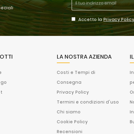
peciali
Accetto la
Privacy Polic
OTTI
LA NOSTRA AZIENDA
I
e
Costi e Tempi di
I
ogo
Consegna
p
st
Privacy Policy
O
Termini e condizioni d'uso
N
Chi siamo
In
Cookie Policy
B
Recensioni