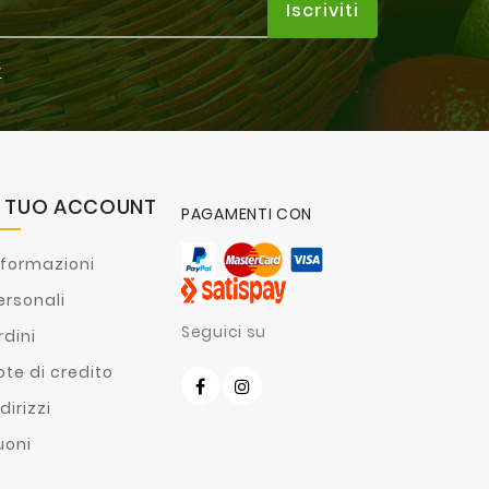
y
L TUO ACCOUNT
PAGAMENTI CON
nformazioni
ersonali
Seguici su
rdini
ote di credito
dirizzi
uoni