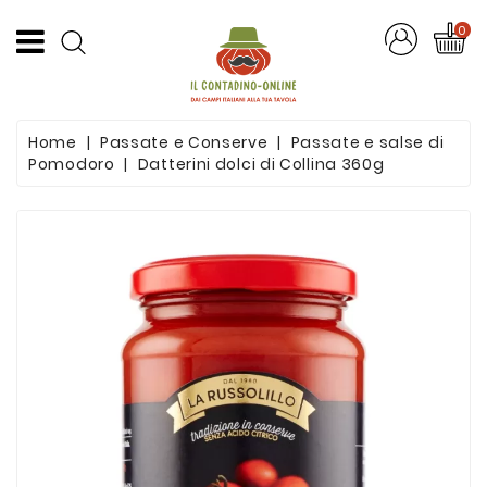
CATEGORIA
0
Offerte
Home
Passate e Conserve
Passate e salse di
Frutta
Pomodoro
Datterini dolci di Collina 360g
E
Verdura
Formaggi
E
Salumi
Succhi
Di
Frutta
Pasta
Artigianale