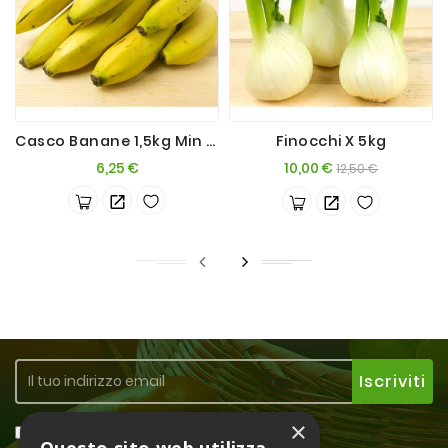
Casco Banane 1,5kg Min X 2
Finocchi X 5kg
Prezzo
Prezzo
Prezzo
6,25 €
10,00 €
12,50 €
base
×
Accetto la
Privacy Policy