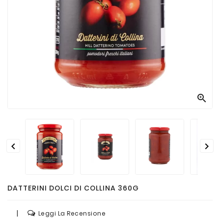
Passate
E
Conserve
Vini
E
Birre



DATTERINI DOLCI DI COLLINA 360G
|
Leggi La Recensione