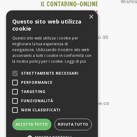
Wishli
×
Questo sito web utilizza
Proprietà:
cookie
II Contadino Online srl
Via corte dei mesagnesi 30
Questo sito web utilizza i cookie per
73100 Lecce Le
migliorare la tua esperienza di
navigazione. Utilizzando il nostro sito web
Gestione dell'attività:
acconsenti a tutti i cookie in conformità con
GOOD SRL
la nostra policy per i cookie.
Leggi di più
P.IVA IT02472930185
Corso Milano 101
STRETTAMENTE NECESSARI
27029 Vigevano
Pavia (IT)
PERFORMANCE
TARGETING
(+39) 366 2626265
FUNZIONALITÀ
info@ilcontadino-online.co
NON CLASSIFICATI
m
ACCETTA TUTTO
RIFIUTA TUTTO