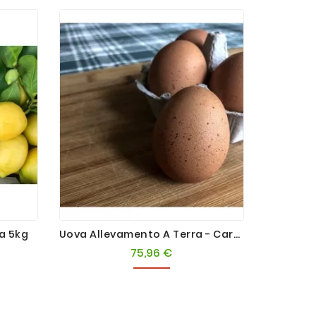
ia 5kg
Uova Allevamento A Terra - Cartone Da 200 Pz
Kefir
75,96 €
Prezzo