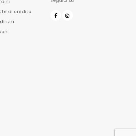
Seguici su
rdini
ote di credito
dirizzi
uoni