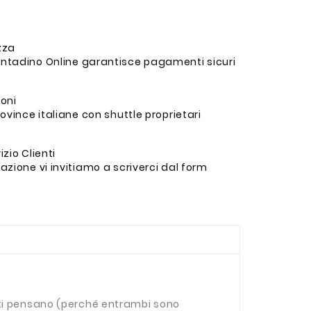
ezza
ntadino Online garantisce pagamenti sicuri
ioni
ovince italiane con shuttle proprietari
zio Clienti
zione vi invitiamo a scriverci dal form
molti pensano (perché entrambi sono