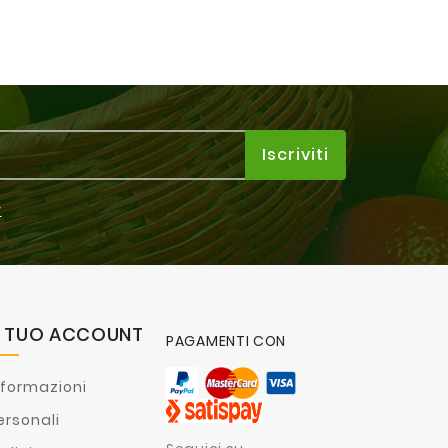
y
L TUO ACCOUNT
PAGAMENTI CON
nformazioni
ersonali