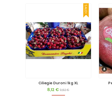
SALDI
Ciliegie Duroni 1kg XL
P
8,12 €
Prezzo
Prezzo
9,62 €
base