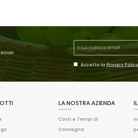
peciali
Accetto la
Privacy Polic
OTTI
LA NOSTRA AZIENDA
I
e
Costi e Tempi di
I
ogo
Consegna
p