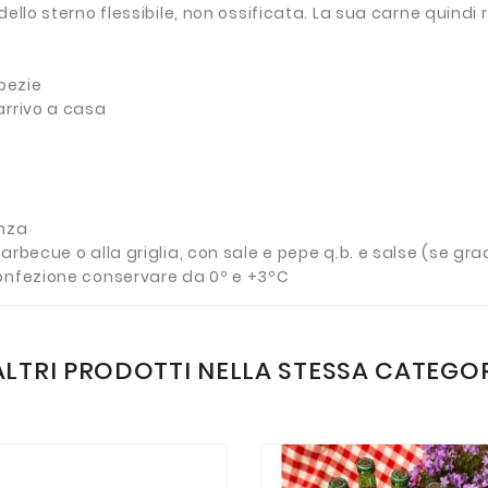
ello sterno flessibile, non ossificata. La sua carne quindi 
spezie
arrivo a casa
onza
arbecue o alla griglia, con sale e pepe q.b. e salse (se gra
confezione conservare da 0º e +3ºC
ALTRI PRODOTTI NELLA STESSA CATEGO