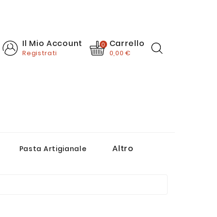
Carrello
Il Mio Account
0
Registrati
0,00 €
Altro
Pasta Artigianale
Passate E Salse Di Pomodoro
Creme, Paté E Sughi Pronti