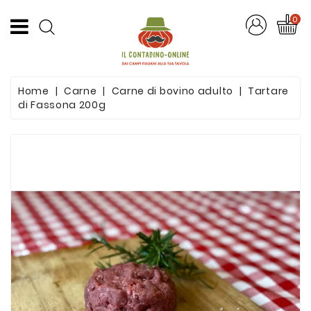
CATEGORIA
0
Offerte
Home
Carne
Carne di bovino adulto
Tartare
Frutta
di Fassona 200g
E
Verdura
Formaggi
E
Salumi
Succhi
Di
Frutta
Pasta
Artigianale