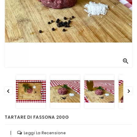
Passate
E
Conserve
Vini
E
Birre



TARTARE DI FASSONA 200G
|
Leggi La Recensione