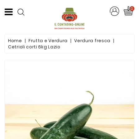
CATEGORIA
0
Offerte
Home
Frutta e Verdura
Verdura fresca
Frutta
Cetrioli corti 6kg Lazio
E
Verdura
Formaggi
E
Salumi
Succhi
Di
Frutta
Pasta
Artigianale