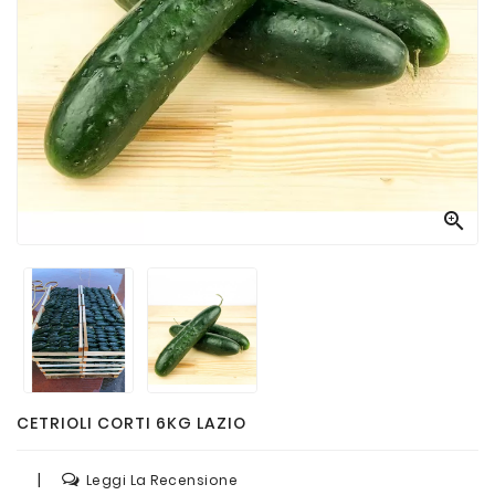
Passate
E
Conserve
Vini
E
Birre

CETRIOLI CORTI 6KG LAZIO
|
Leggi La Recensione