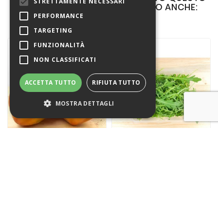
STRETTAMENTE NECESSARI
PRODOTTO HANNO COMPRATO ANCHE:
PERFORMANCE
TARGETING
FUNZIONALITÀ
NON CLASSIFICATI
ACCETTA TUTTO
RIFIUTA TUTTO
MOSTRA DETTAGLI
Strettamente necessari
Performance
Targeting
Pomodori Cuore Di Bue 4Kg+
Insalata Rucola Busta 250g
Funzionalità
Non classificati
Prezzo
Prezzo
15,38 €
4,04 €
I cookie strettamente necessari
consentono le funzionalità principali
del sito web come l'accesso dell'utente
e la gestione dell'account. Il sito web
non può essere utilizzato