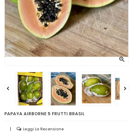
Passate
E
Conserve
Vini
E
Birre



PAPAYA AIRBORNE 5 FRUTTI BRASIL
|
Leggi La Recensione