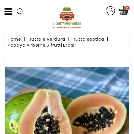
CATEGORIA
0
Offerte
Home
Frutta e Verdura
Frutta esotica
Frutta
Papaya Airborne 5 frutti Brasil
E
Verdura
Formaggi
E
Salumi
Succhi
Di
Frutta
Pasta
Artigianale