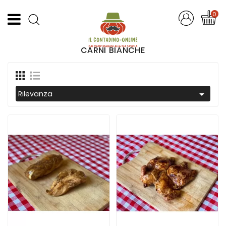
CATEGORIA
0
Offerte
CARNI BIANCHE
Frutta
E
Verdura

Rilevanza
Formaggi
E
Salumi
Succhi
Di
Frutta
Pasta
Artigianale