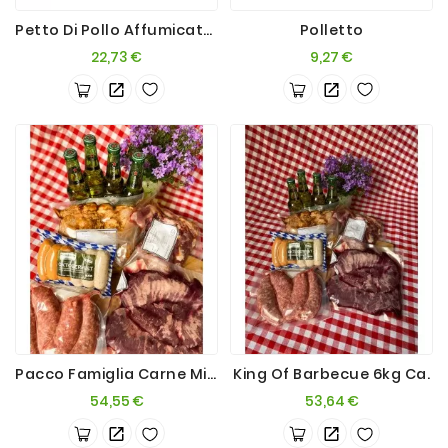
Petto Di Pollo Affumicato 1500g
Polletto
Passate
E
Prezzo
Prezzo
22,73 €
9,27 €
Conserve
Vini
E
Birre
Pacco Famiglia Carne Mista 6kg Ca.
King Of Barbecue 6kg Ca.
Prezzo
Prezzo
54,55 €
53,64 €