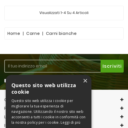
Visualizzati 1-4 Su 4 Articoli
Home
Carne
Carni bianche
×
Accetto la
Privacy Policy
Questo sito web utilizza
cookie
CONTACT INFORMATION
Questo sito web utilizza i cookie per
migliorare la tua esperienza di
PRODOTTI
navigazione. Utilizzando il nostro sito web
LA NOSTRA AZIENDA
acconsenti a tutti i cookie in conformità con
la nostra policy per i cookie.
Leggi di più
IL TUO ACCOUNT