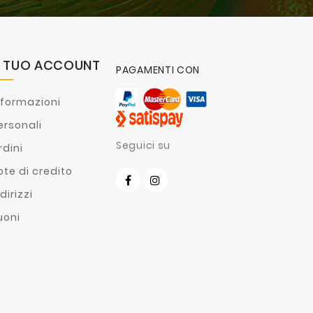
L TUO ACCOUNT
PAGAMENTI CON
nformazioni
ersonali
Seguici su
rdini
ote di credito
dirizzi
uoni