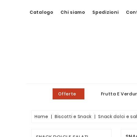
Catalogo
Chi siamo
Spedizioni
Con
Offerte
Frutta E Verdu
Home
Biscotti e Snack
Snack dolci e sal
SNA
SNACK DOLCI E SALATI