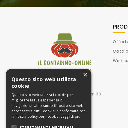
PROD
Offert
Catal
Wishli
×
Questo sito web utilizza
Proprietà:
cookie
II Contadino Online srl
Via corte dei mesagnesi 30
Questo sito web utilizza i cookie per
73100 Lecce Le
migliorare la tua esperienza di
navigazione. Utilizzando il nostro sito web
Gestione dell'attività:
acconsenti a tutti i cookie in conformità con
GOOD SRL
la nostra policy per i cookie.
Leggi di più
P.IVA IT02472930185
Corso Milano 101
STRETTAMENTE NECESSARI