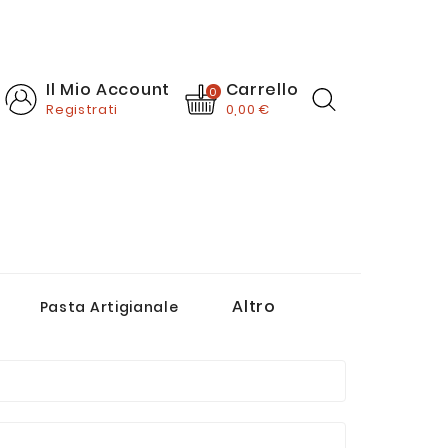
Carrello
Il Mio Account
0
Registrati
0,00 €
Altro
Pasta Artigianale
Passate E Salse Di Pomodoro
Creme, Paté E Sughi Pronti