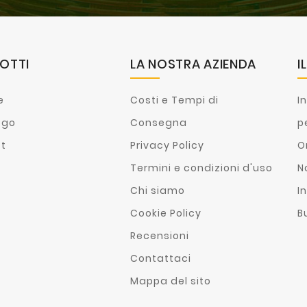
OTTI
LA NOSTRA AZIENDA
I
e
Costi e Tempi di
I
ogo
Consegna
p
st
Privacy Policy
O
Termini e condizioni d'uso
N
Chi siamo
In
Cookie Policy
B
Recensioni
Contattaci
Mappa del sito