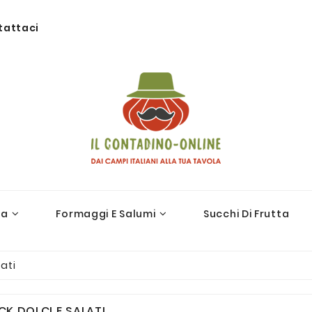
tattaci
ra
Formaggi E Salumi
Succhi Di Frutta
ati
CK DOLCI E SALATI