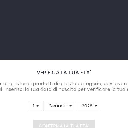
di frutti rossi maturi.
nte tannico.
zzatini di carne, formaggi.
VERIFICA LA TUA ETA'
 18- 20° da stappare mezz’ora prima di servire.
r acquistare i prodotti di questa categoria, devi avere 
i. Inserisci la tua data di nascita per verificare la tua 
1
Gennaio
2026
CONFERMA LA TUA ETA'